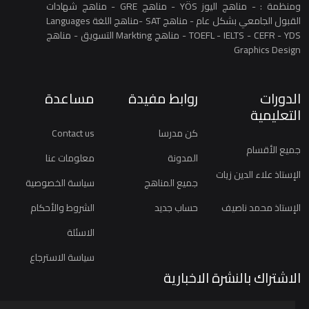
ومنظمة : - مناهج اليوز YÖS - مناهج GRE - مناهج شهادات
القبول الجامعي بشكل عام - مناهج SAT -مناهج اللغة Languages
TOEFL - IELTS - CEFR - YDS - مناهج Markting التسويق - مناهج
Graphics Design
الدورات
روابط مفيدة
مساعدة
التعليمية
كن مدرسا
Contact us
جميع الأقسام
المدونة
معلومات عنا
الإستاذ علاء الدين زيات
جميع المناهج
سياسة الخصوصية
الإستاذ محمد ناصيف
حساب جديد
الشروط والأحكام
الاسئلة
سياسة الاسترجاع
الاشتراك بالنشرة الاخبارية