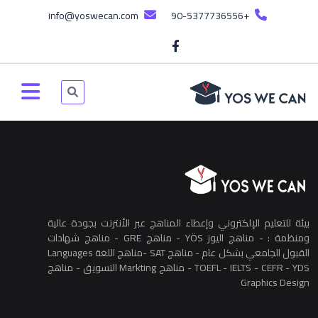
info@yoswecan.com
+90-5377736556
بيئة للتعليم الإلكتروني وإعطاء المناهج عبر الأنترنت بجودة عالية
ومنظمة : - مناهج اليوز YÖS - مناهج GRE - مناهج شهادات
القبول الجامعي بشكل عام - مناهج SAT -مناهج اللغة Languages
TOEFL - IELTS - CEFR - YDS - مناهج Markting التسويق - مناهج
Graphics Design