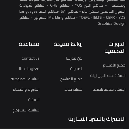
ومنظمة : - مناهج اليوز YÖS - مناهج GRE - مناهج شهادات
القبول الجامعي بشكل عام - مناهج SAT -مناهج اللغة Languages
TOEFL - IELTS - CEFR - YDS - مناهج Markting التسويق - مناهج
Graphics Design
الدورات
روابط مفيدة
مساعدة
التعليمية
كن مدرسا
Contact us
جميع الأقسام
المدونة
معلومات عنا
الإستاذ علاء الدين زيات
جميع المناهج
سياسة الخصوصية
الإستاذ محمد ناصيف
حساب جديد
الشروط والأحكام
الاسئلة
سياسة الاسترجاع
الاشتراك بالنشرة الاخبارية