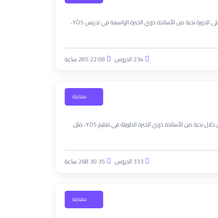
تقدم منصة "YÖS We Can" دورة **"مستجدين 5 - 2025"** لتحضير امتحان YÖS في تركيا. يشرف على الدورة نخبة من الأساتذة ذوي الخبرة الواسعة في تدريس YÖS،
234 الدروس
285:22:08 ساعة
مقارنة
منصة يوس وي كان تقدم دورة "مستجدين 4 - 2025" لتحضير امتحان YÖS في تركيا. الدورة تقدم من خلال نخبة من الأساتذة ذوي الخبرة الطويلة في تعليم YÖS، مثل
333 الدروس
268:30:35 ساعة
مقارنة