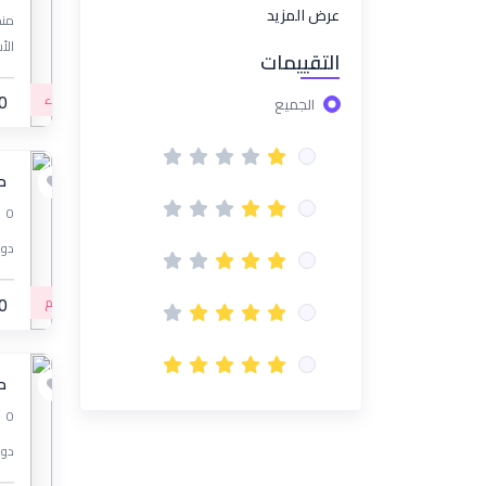
عرض المزيد
الأس
التقييمات
مبتدء
0
الجميع
م
0
دور
متقدم
0
مس
0
دور