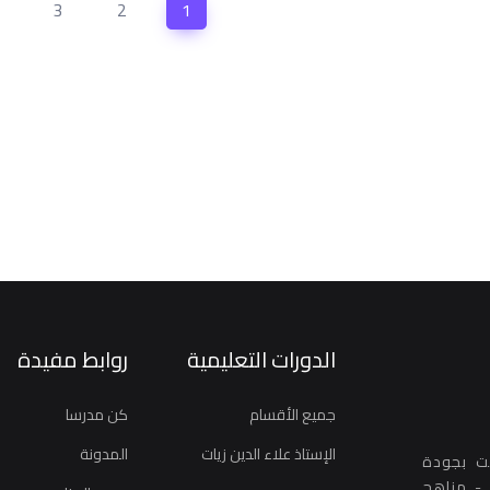
3
2
1
الدورات التعليمية
روابط مفيدة
جميع الأقسام
كن مدرسا
الإستاذ علاء الدين زيات
المدونة
نت بجودة
عالية ومنظمة : - مناهج اليوز YÖS - مناهج GRE - مناهج