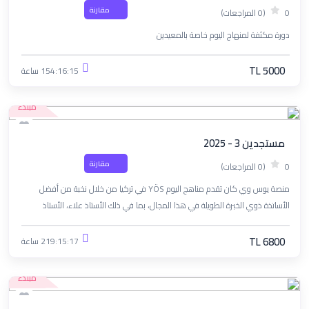
مقارنة
0
(0 المراجعات)
دورة مكثفة لمنهاج اليوم خاصة بالمعيدين
TL 5000
154:16:15 ساعة
مبتدء
مستجدين 3 - 2025
مقارنة
0
(0 المراجعات)
منصة يوس وي كان تقدم مناهج اليوم YÖS في تركيا من خلال نخبة من أفضل
الأساتذة ذوي الخبرة الطويلة في هذا المجال، بما في ذلك الأستاذ علاء، الأستاذ
ناصيف، الأستاذ أحمد معيرية، والآنسة نسرين رحال. نرحب بكم في دورة مستجدين 3 -
2025.
TL 6800
219:15:17 ساعة
مبتدء