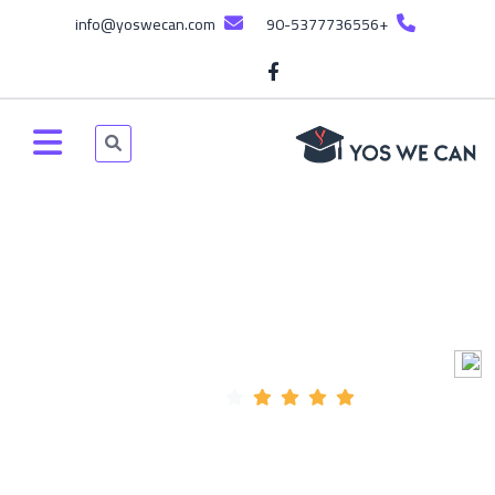
info@yoswecan.com
+90-5377736556
الدورة المجانية - YÖSBOOK
دورة مجانية
YOSWECAN Admin
117:50:53 ساعة
تم إنشائه بواسطة
665 مسجل
(4 المراجعات)
Tue, 25-Feb-2025
Arabic
اخر تحديث