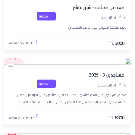
معيدين مكثفة - شهر عاشر
مقارنة
0
(0 المراجعات)
دورة مكثفة لمنهاج اليوم خاصة بالمعيدين
TL 5000
154:16:15 ساعة
مبتدء
مستجدين 3 - 2025
مقارنة
0
(0 المراجعات)
منصة يوس وي كان تقدم مناهج اليوم YÖS في تركيا من خلال نخبة من أفضل
الأساتذة ذوي الخبرة الطويلة في هذا المجال، بما في ذلك الأستاذ علاء، الأستاذ
ناصيف، الأستاذ أحمد معيرية، والآنسة نسرين رحال. نرحب بكم في دورة مستجدين 3 -
2025.
TL 6800
219:15:17 ساعة
مبتدء