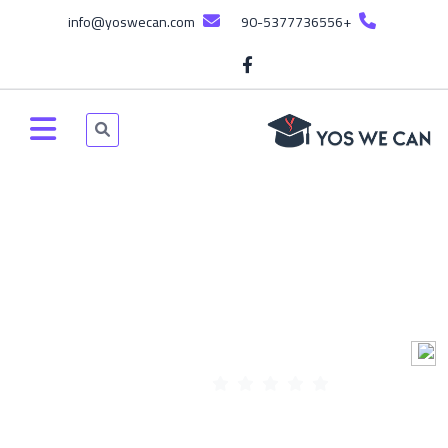
info@yoswecan.com
+90-5377736556
مستجدين 2/ TRYÖS - 2024
دورة خاصة للامتحان الموحد TRYÖS يقدمه افضل الأساتذة اصحابين
الاختصاص ذوي الكفائة والخبرة الطويلة في التدريس
YOSWECAN Admin
188:41:43 ساعة
تم إنشائه بواسطة
82 مسجل
(0 المراجعات)
Fri, 21-Jun-2024
Arabic
اخر تحديث