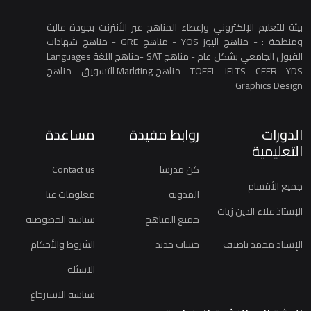
بيئة للتعليم الإلكتروني وإعطاء المناهج عبر الأنترنت بجودة عالية
ومنظمة : - مناهج اليوز YÖS - مناهج GRE - مناهج شهادات
القبول الجامعي بشكل عام - مناهج SAT -مناهج اللغة Languages
TOEFL - IELTS - CEFR - YDS - مناهج Markting التسويق - مناهج
Graphics Design
الدورات
روابط مفيدة
مساعدة
التعليمية
كن مدرسا
Contact us
جميع الأقسام
المدونة
معلومات عنا
الإستاذ علاء الدين زيات
جميع المناهج
سياسة الخصوصية
الإستاذ محمد ناصيف
حساب جديد
الشروط والأحكام
الاسئلة
سياسة الاسترجاع