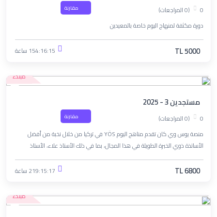
مقارنة
0
(0 المراجعات)
دورة مكثفة لمنهاج اليوم خاصة بالمعيدين
TL 5000
154:16:15 ساعة
مبتدء
مستجدين 3 - 2025
مقارنة
0
(0 المراجعات)
منصة يوس وي كان تقدم مناهج اليوم YÖS في تركيا من خلال نخبة من أفضل
الأساتذة ذوي الخبرة الطويلة في هذا المجال، بما في ذلك الأستاذ علاء، الأستاذ
ناصيف، الأستاذ أحمد معيرية، والآنسة نسرين رحال. نرحب بكم في دورة مستجدين 3 -
2025.
TL 6800
219:15:17 ساعة
مبتدء