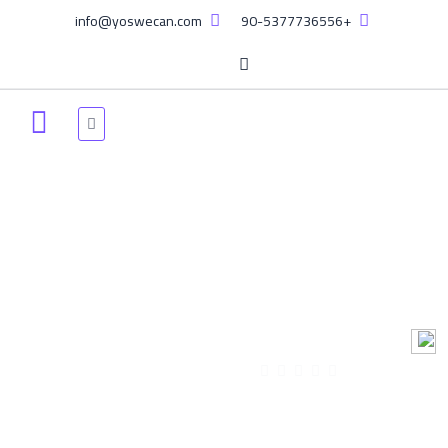
info@yoswecan.com
+90-5377736556
مستجدين TRYÖS - 2024
دورة خاصة للامتحان الموحد TRYÖS يقدمه افضل الأساتذة اصحابين
الاختصاص
YOSWECAN Admin
166:42:13 ساعة
تم إنشائه بواسطة
0 مسجل
(0 المراجعات)
Thu, 13-Jun-2024
Arabic
اخر تحديث