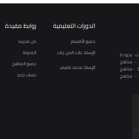
الدورات التعليمية
روابط مفيدة
جميع الأقسام
كن مدرسا
الإستاذ علاء الدين زيات
المدونة
نت بجودة
عالية ومنظمة : - مناهج اليوز YÖS - مناهج GRE - مناهج
جميع المناهج
الإستاذ محمد ناصيف
شهادات القبول الجامعي بشكل عام - مناهج SAT -مناهج
حساب جديد
لغة Languages TOEFL - IELTS - CEFR - YDS - مناهج