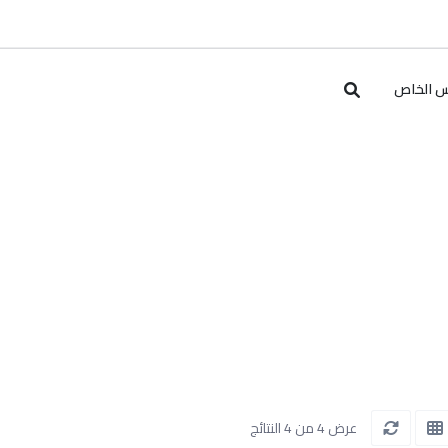
س الخاص
عرض 4 من 4 النتائج